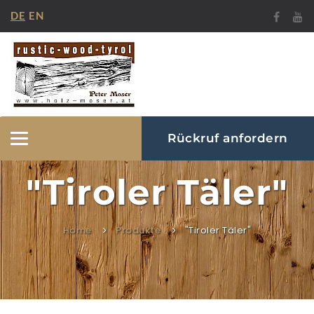
DE
EN
Rückruf anfordern
Navigation
ein-/ausblenden
"Tiroler Täler"
Home
Produkte
"Tiroler Täler"