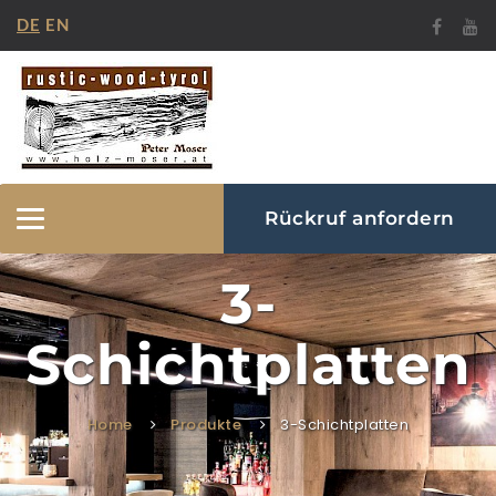
DE
EN
Rückruf anfordern
Navigation
ein-/ausblenden
3-
Schichtplatten
Home
Produkte
3-Schichtplatten